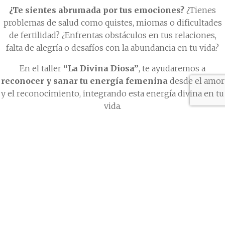
¿Te sientes abrumada por tus emociones?
¿Tienes
problemas de salud como quistes, miomas o dificultades
de fertilidad? ¿Enfrentas obstáculos en tus relaciones,
falta de alegría o desafíos con la abundancia en tu vida?
En el taller
“La Divina Diosa”
, te ayudaremos a
reconocer y sanar tu energía femenina
desde el amor
y el reconocimiento, integrando esta energía divina en tu
vida.
¿Qué lograrás en este taller?
Sanar el linaje femenino
y la relación con tu
mamá.
Reconocer tu poder sexual
y comprender la
esencia de la energía femenina.